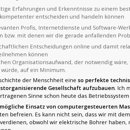
lfältige Erfahrungen und Erkenntnisse zu einem 
n kompetenter entscheiden und handeln können
elevanten Profis, Internetdienste und Software-We
 bzw. mit denen wir die gerade anfallenden Pro
schaftlichen Entscheidungen online und damit rel
teilnehmen können
schen Organisationsaufwand, der notwendig wäre
n würde, auf ein Minimum.
eschichte der Menschheit eine
so perfekte techni
bstorganisierende Gesellschaft aufzubauen
. Ich
ertragenen Sinne schon heute das Betriebssystem 
tmögliche Einsatz von computergesteuerten Ma
iten befreien. Es kann nicht sein, dass wir mit d
verdienen, obwohl wir elektrische Bohrer haben, 
nnen.