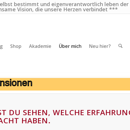
selbst bestimmt und eigenverantwortlich leben der
nsame Vision, die unsere Herzen verbindet ***
ng
Shop
Akademie
Über mich
Neu hier?
nsionen
NST DU SEHEN, WELCHE ERFAHRU
ACHT HABEN.