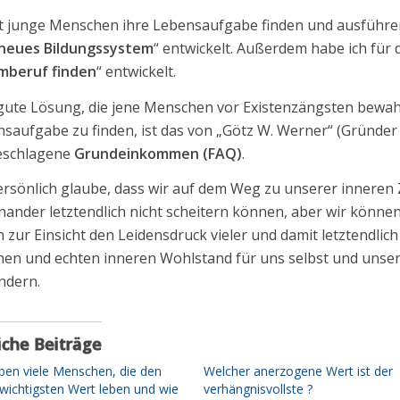
 junge Menschen ihre Lebensaufgabe finden und ausführen
 neues Bildungssystem
“ entwickelt. Außerdem habe ich für
mberuf finden
“ entwickelt.
gute Lösung, die jene Menschen vor Existenzängsten bewahr
saufgabe zu finden, ist das von „Götz W. Werner“ (Gründe
eschlagene
Grundeinkommen (FAQ)
.
ersönlich glaube, dass wir auf dem Weg zu unserer inneren 
nander letztendlich nicht scheitern können, aber wir könne
n zur Einsicht den Leidensdruck vieler und damit letztendli
en und echten inneren Wohlstand für uns selbst und unser
ndern.
iche Beiträge
ben viele Menschen, die den
Welcher anerzogene Wert ist der
 wichtigsten Wert leben und wie
verhängnisvollste ?