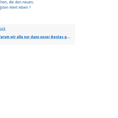
hen, die den neuen,
gsten Wert leben ?
ück
um wir alle nur dann unser Bestes geben können, wenn wir nicht mehr tolerant sind ?