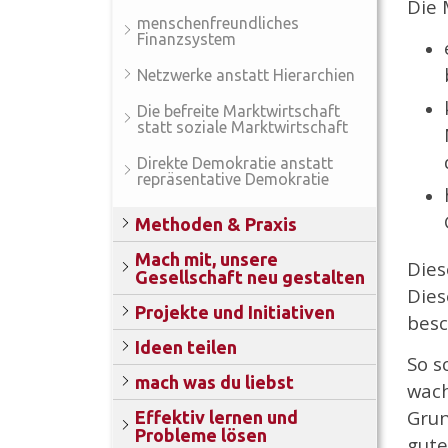
Die 
menschenfreundliches
Finanzsystem
Netzwerke anstatt Hierarchien
Die befreite Marktwirtschaft
statt soziale Marktwirtschaft
Direkte Demokratie anstatt
repräsentative Demokratie
Methoden & Praxis
Mach mit, unsere
Dies
Gesellschaft neu gestalten
Dies
Projekte und Initiativen
besc
Ideen teilen
So s
mach was du liebst
wach
Grun
Effektiv lernen und
Probleme lösen
gute