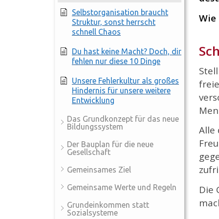
Selbstorganisation braucht
Wie 
Struktur, sonst herrscht
schnell Chaos
Sch
Du hast keine Macht? Doch, dir
fehlen nur diese 10 Dinge
Stel
Unsere Fehlerkultur als großes
frei
Hindernis für unsere weitere
vers
Entwicklung
Mens
Das Grundkonzept für das neue
Bildungssystem
Alle
Freu
Der Bauplan für die neue
Gesellschaft
gege
zufr
Gemeinsames Ziel
Gemeinsame Werte und Regeln
Die 
mach
Grundeinkommen statt
Sozialsysteme