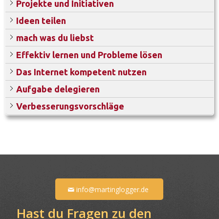
Projekte und Initiativen
Ideen teilen
mach was du liebst
Effektiv lernen und Probleme lösen
Das Internet kompetent nutzen
Aufgabe delegieren
Verbesserungsvorschläge
info@martinglogger.de
Hast du Fragen zu den