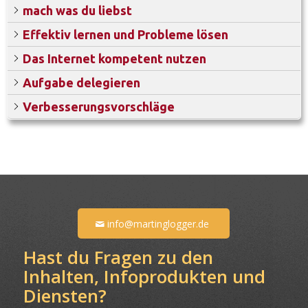
mach was du liebst
Effektiv lernen und Probleme lösen
Das Internet kompetent nutzen
Aufgabe delegieren
Verbesserungsvorschläge
info@martinglogger.de
Hast du Fragen zu den
Inhalten, Infoprodukten und
Diensten?