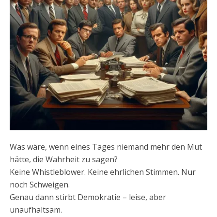
Was wäre, wenn eines Tages niemand mehr den Mut
hätte, die Wahrheit zu sagen?
Keine Whistleblower. Keine ehrlichen Stimmen. Nur
noch Schweigen.
Genau dann stirbt Demokratie – leise, aber
unaufhaltsam.