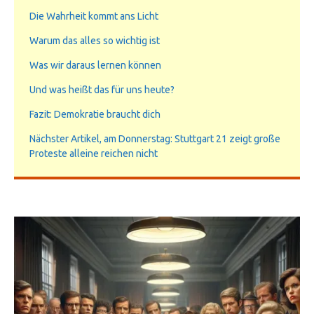
Die Wahrheit kommt ans Licht
Warum das alles so wichtig ist
Was wir daraus lernen können
Und was heißt das für uns heute?
Fazit: Demokratie braucht dich
Nächster Artikel, am Donnerstag: Stuttgart 21 zeigt große
Proteste alleine reichen nicht