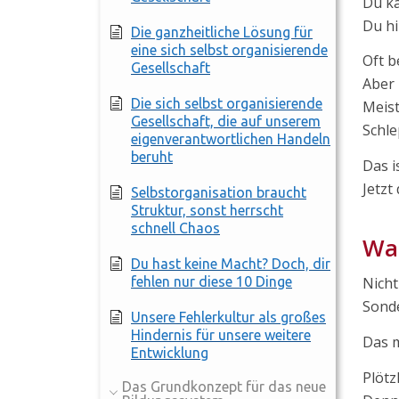
Du ka
Du hi
Die ganzheitliche Lösung für
eine sich selbst organisierende
Oft b
Gesellschaft
Aber 
Die sich selbst organisierende
Meist
Gesellschaft, die auf unserem
Schle
eigenverantwortlichen Handeln
beruht
Das i
Jetzt
Selbstorganisation braucht
Struktur, sonst herrscht
schnell Chaos
Was
Du hast keine Macht? Doch, dir
fehlen nur diese 10 Dinge
Nicht
Sonde
Unsere Fehlerkultur als großes
Hindernis für unsere weitere
Das m
Entwicklung
Plötzl
Das Grundkonzept für das neue