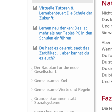
Nat
Virtuelle Tutoren &
Nicht
Lernabenteuer: Die Schule der
Zukunft
Das k
Und 
Lernen neu denken: Das ist
Sie w
mehr als nur Tablet-PC in den
Schulen einführen
Aber 
Du hast es gelernt, sagt das
Wenn 
Zertifikat … aber kannst du
Du fo
es auch?
Du st
Der Bauplan für die neue
Du si
Gesellschaft
Du bi
Gemeinsames Ziel
Und K
Gemeinsame Werte und Regeln
Faz
Grundeinkommen statt
Sozialsysteme
Die F
menschenfreundliches