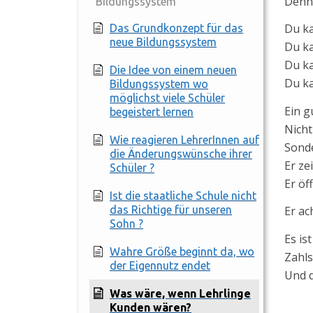
Denn 
Bildungssystem
Du ka
Das Grundkonzept für das
neue Bildungssystem
Du ka
Du ka
Die Idee von einem neuen
Du ka
Bildungssystem wo
möglichst viele Schüler
Ein g
begeistert lernen
Nicht
Wie reagieren LehrerInnen auf
Sonde
die Änderungswünsche ihrer
Er zei
Schüler ?
Er öf
Ist die staatliche Schule nicht
das Richtige für unseren
Er ac
Sohn ?
Es is
Wahre Größe beginnt da, wo
Zahls
der Eigennutz endet
Und d
Was wäre, wenn Lehrlinge
Kunden wären?