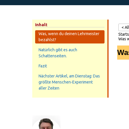
Inhalt
< A
Was, wenn du deinen Lehrmeister
Starts
Was w
bezahlst?
Natürlich gibt es auch
Wa
Schattenseiten.
Fazit
Nächster Artikel, am Dienstag: Das
größte Menschen-Experiment
aller Zeiten