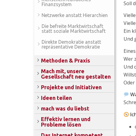
Soll 
Finanzsystem
Viell
Netzwerke anstatt Hierarchien
Viell
Die befreite Marktwirtschaft
Ein k
statt soziale Marktwirtschaft
Und g
Direkte Demokratie anstatt
repräsentative Demokratie
Eines
Wer z
Methoden & Praxis
Und d
Mach mit, unsere
Wills
Gesellschaft neu gestalten
Oder 
Projekte und Initiativen
Wa
Ideen teilen
Schre
mach was du liebst
Ic
Effektiv lernen und
Probleme lösen
Das Internet kompetent