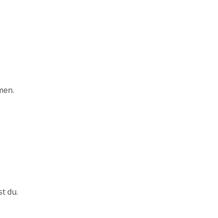
men.
t du.