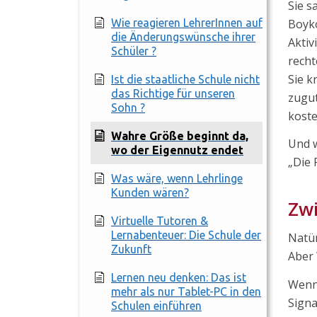
Sie s
Wie reagieren LehrerInnen auf
Boyko
die Änderungswünsche ihrer
Aktiv
Schüler ?
recht
Sie k
Ist die staatliche Schule nicht
das Richtige für unseren
zugut
Sohn ?
koste
Wahre Größe beginnt da,
Und w
wo der Eigennutz endet
„Die 
Was wäre, wenn Lehrlinge
Kunden wären?
Zwi
Virtuelle Tutoren &
Lernabenteuer: Die Schule der
Natür
Zukunft
Aber 
Lernen neu denken: Das ist
Wenn 
mehr als nur Tablet-PC in den
Signa
Schulen einführen