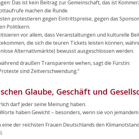
agen: Das ist kein Beitrag zur Gemeinschaft, das ist Kommer
ttaufrufe machen die Runde.
isten protestieren gegen Eintrittspreise, gegen das Spons
en Politikern.
ritisieren vor allem, dass Veranstaltungen und kulturelle B
ekommen, die sich die teuren Tickets leisten können, währen
nlose Alternativmärkte) bewusst ausgeschlossen werden.
ährend draußen Transparente wehen, sagt die Fürstin:
Proteste sind Zeitverschwendung.“
schen Glaube, Geschäft und Gesells
lich darf jeder seine Meinung haben.
Worte haben Gewicht – besonders, wenn sie von jemandem 
eine der reichsten Frauen Deutschlands den Klimanotstand 
l.