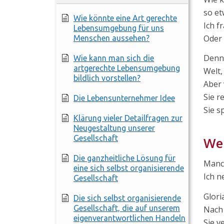
so et
Wie könnte eine Art gerechte
Ich f
Lebensumgebung für uns
Oder 
Menschen aussehen?
Denn 
Wie kann man sich die
artgerechte Lebensumgebung
Welt,
bildlich vorstellen?
Aber 
Sie r
Die Lebensunternehmer Idee
Sie s
Klärung vieler Detailfragen zur
Neugestaltung unserer
Gesellschaft
We
Die ganzheitliche Lösung für
Manc
eine sich selbst organisierende
Ich n
Gesellschaft
Glori
Die sich selbst organisierende
Gesellschaft, die auf unserem
Nach 
eigenverantwortlichen Handeln
Sie v