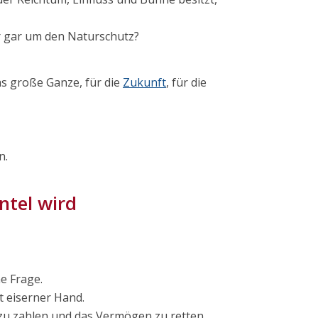
er gar um den Naturschutz?
as große Ganze, für die
Zukunft
, für die
n.
tel wird
e Frage.
 eiserner Hand.
zu zahlen und das Vermögen zu retten.