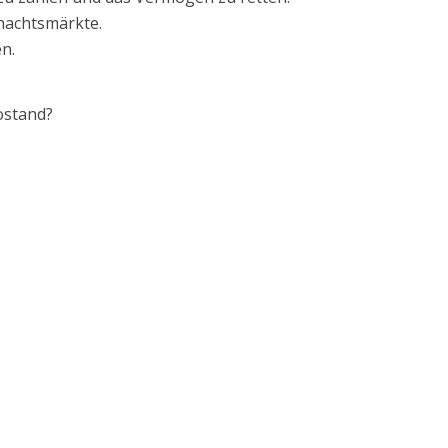
hnachtsmärkte.
n.
ostand?