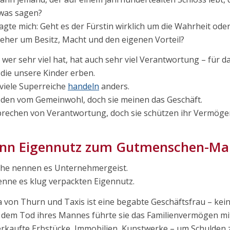
was sagen?
ragte mich: Geht es der Fürstin wirklich um die Wahrheit od
eher um Besitz, Macht und den eigenen Vorteil?
wer sehr viel hat, hat auch sehr viel Verantwortung – für d
 die unsere Kinder erben.
viele Superreiche
handeln
anders.
eden vom Gemeinwohl, doch sie meinen das Geschäft.
prechen von Verantwortung, doch sie schützen ihr Vermöge
nn Eigennutz zum Gutmenschen-Man
he nennen es Unternehmergeist.
enne es klug verpackten Eigennutz.
a von Thurn und Taxis ist eine begabte Geschäftsfrau – kein
dem Tod ihres Mannes führte sie das Familienvermögen mit
erkaufte Erbstücke, Immobilien, Kunstwerke – um Schulden 