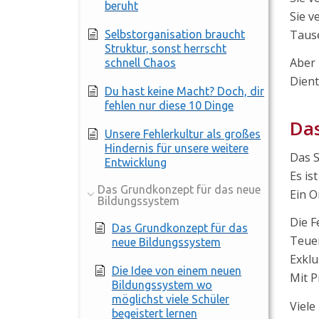
beruht
Sie v
Tause
Selbstorganisation braucht
Struktur, sonst herrscht
Aber 
schnell Chaos
Dient
Du hast keine Macht? Doch, dir
fehlen nur diese 10 Dinge
Das
Unsere Fehlerkultur als großes
Hindernis für unsere weitere
Das S
Entwicklung
Es is
Das Grundkonzept für das neue
Ein O
Bildungssystem
Die F
Das Grundkonzept für das
Teuer
neue Bildungssystem
Exklu
Die Idee von einem neuen
Mit P
Bildungssystem wo
möglichst viele Schüler
Viele
begeistert lernen