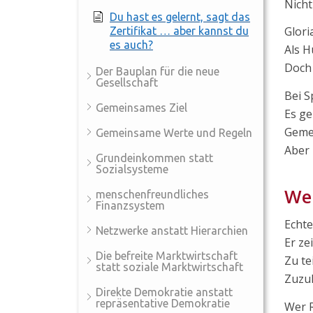
Nicht
Du hast es gelernt, sagt das
Glori
Zertifikat … aber kannst du
es auch?
Als H
Doch
Der Bauplan für die neue
Gesellschaft
Bei S
Gemeinsames Ziel
Es ge
Gemei
Gemeinsame Werte und Regeln
Aber 
Grundeinkommen statt
Sozialsysteme
Wen
menschenfreundliches
Finanzsystem
Echte
Netzwerke anstatt Hierarchien
Er ze
Die befreite Marktwirtschaft
Zu te
statt soziale Marktwirtschaft
Zuzu
Direkte Demokratie anstatt
repräsentative Demokratie
Wer R