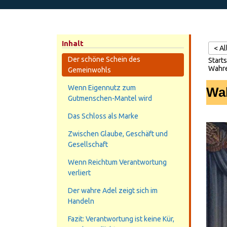
Inhalt
< A
Der schöne Schein des
Starts
Wahre
Gemeinwohls
Wenn Eigennutz zum
Wah
Gutmenschen-Mantel wird
Das Schloss als Marke
Zwischen Glaube, Geschäft und
Gesellschaft
Wenn Reichtum Verantwortung
verliert
Der wahre Adel zeigt sich im
Handeln
Fazit: Verantwortung ist keine Kür,