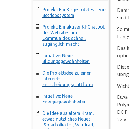
Projekt: Ein KI-gestütztes Lern-
Damit
Betriebssystem
sind.
Projekt: Ein aktiver KI-Chatbot,
So mu
der Websites und
Lang
Communities schnell
zugänglich macht
Das i
optim
Initiative: Neue
Bildungsgewohnheiten
Diese
Die Projektidee zu einer
übrig
Internet-
Entscheidungsplattform
Wicht
Initiative: Neue
Etwa 
Energiegewohnheiten
Polym
DC P
Die Idee aus altem Kram,
etwas nützliches Neues
22 V 
(Solarkollektor, Windrad,