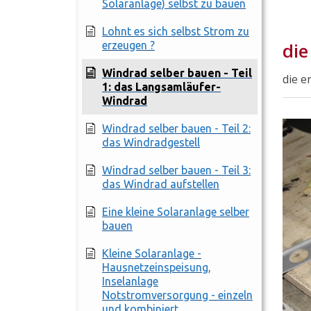
Solaranlage) selbst zu bauen
Lohnt es sich selbst Strom zu
di
erzeugen ?
Windrad selber bauen - Teil
die e
1: das Langsamläufer-
Windrad
Windrad selber bauen - Teil 2:
das Windradgestell
Windrad selber bauen - Teil 3:
das Windrad aufstellen
Eine kleine Solaranlage selber
bauen
Kleine Solaranlage -
Hausnetzeinspeisung,
Inselanlage
Notstromversorgung - einzeln
und kombiniert