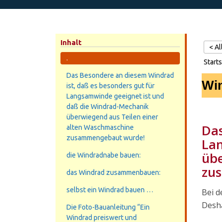
Inhalt
< A
.
Starts
Das Besondere an diesem Windrad
Win
ist, daß es besonders gut für
Langsamwinde geeignet ist und
daß die Windrad-Mechanik
überwiegend aus Teilen einer
Das
alten Waschmaschine
zusammengebaut wurde!
Lan
übe
die Windradnabe bauen:
zu
das Windrad zusammenbauen:
selbst ein Windrad bauen …
Bei d
Desha
Die Foto-Bauanleitung “Ein
Windrad preiswert und