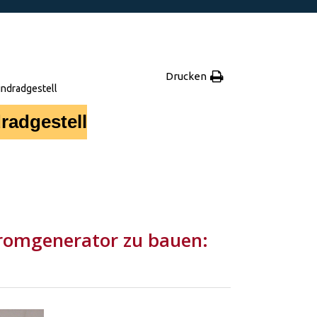
Drucken
indradgestell
radgestell
.
tromgenerator zu bauen: