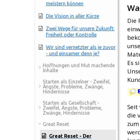
meistern können
War
Die Vision in aller Kürze
Die 
einw
Zwei Wege für unsere Zukunft:
Freiheit oder Kontrolle
beko
unse
Wir sind vernetzter als je zuvor
Mate
- und einsamer denn je?
Es s
Hoffnungen und Mut machende
Unse
Inhalte
Kun
Starten als Einzelner - Zweifel,
Ängste, Probleme, Zwänge,
Hindernisse
Starten als Gesellschaft -
Seit
Zweifel, Ängste, Probleme,
Zwänge, Hindernisse
die 
zum 
Great Reset
werd
Great Reset - Der