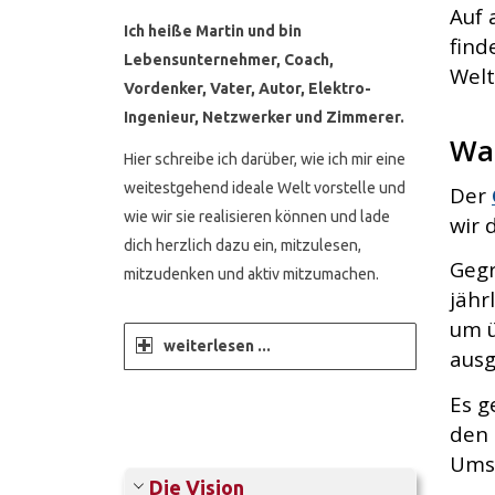
Auf 
Ich heiße Martin und bin
find
Lebensunternehmer, Coach,
Welt
Vordenker, Vater, Autor, Elektro-
Ingenieur, Netzwerker und Zimmerer.
Was
Hier schreibe ich darüber, wie ich mir eine
weitestgehend ideale Welt vorstelle und
Der
wie wir sie realisieren können und lade
wir 
dich herzlich dazu ein, mitzulesen,
Gegr
mitzudenken und aktiv mitzumachen.
jähr
um ü
weiterlesen ...
ausg
Es g
den 
Umst
Die Vision