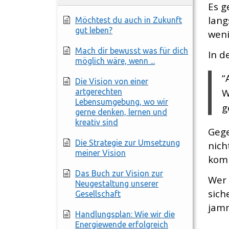
Es g
lang
Möchtest du auch in Zukunft
gut leben?
weni
Mach dir bewusst was für dich
In d
möglich wäre, wenn ...
“
Die Vision von einer
W
artgerechten
Lebensumgebung, wo wir
g
gerne denken, lernen und
kreativ sind
Gege
Die Strategie zur Umsetzung
nich
meiner Vision
komm
Das Buch zur Vision zur
Wer 
Neugestaltung unserer
sich
Gesellschaft
jamm
Handlungsplan: Wie wir die
Energiewende erfolgreich