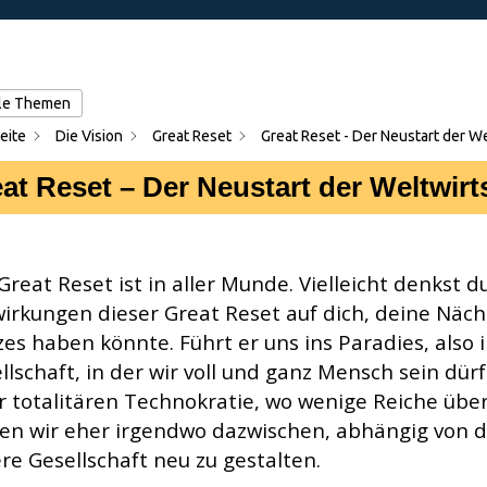
lle Themen
eite
Die Vision
Great Reset
Great Reset - Der Neustart der W
at Reset – Der Neustart der Weltwirt
Great Reset ist in aller Munde. Vielleicht denkst
irkungen dieser Great Reset auf dich, deine Näch
es haben könnte. Führt er uns ins Paradies, also i
llschaft, in der wir voll und ganz Mensch sein dürf
r totalitären Technokratie, wo wenige Reiche übe
en wir eher irgendwo dazwischen, abhängig von de
re Gesellschaft neu zu gestalten.