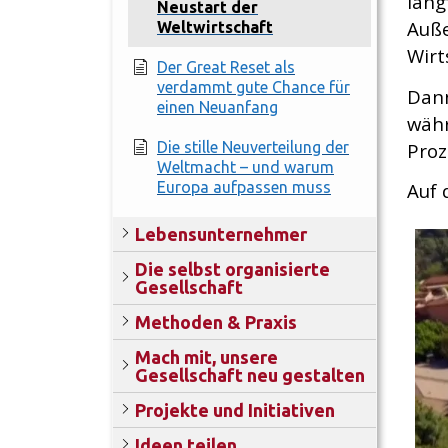
lang
Neustart der
Auße
Weltwirtschaft
Wirt
Der Great Reset als
verdammt gute Chance für
Dann
einen Neuanfang
währ
Proz
Die stille Neuverteilung der
Weltmacht – und warum
Europa aufpassen muss
Auf 
Lebensunternehmer
Die selbst organisierte
Gesellschaft
Methoden & Praxis
Mach mit, unsere
Gesellschaft neu gestalten
Projekte und Initiativen
Ideen teilen