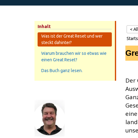
Inhalt
< A
Was ist der Great Reset und wer
Starts
steckt dahinter?
Gre
Warum brauchen wir so etwas wie
einen Great Reset?
Das Buch ganz lesen.
Der 
Ausw
Ganz
Gese
eine
land
unse