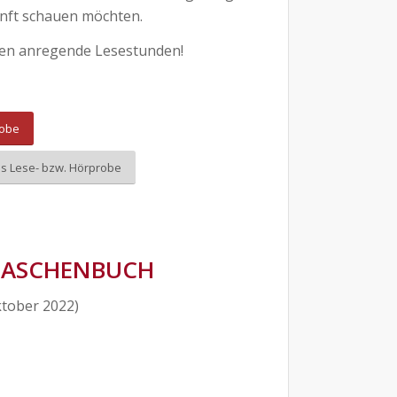
unft schauen möchten.
ken anregende Lesestunden!
obe
ls Lese- bzw. Hörprobe
 TASCHENBUCH
ktober 2022)