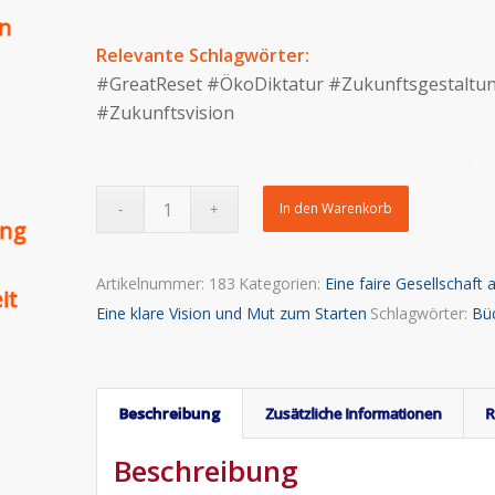
en
Relevante Schlagwörter:
#GreatReset #ÖkoDiktatur #Zukunftsgestaltu
#Zukunftsvision
.
In den Warenkorb
ing
Artikelnummer:
183
Kategorien:
Eine faire Gesellschaft 
it
Eine klare Vision und Mut zum Starten
Schlagwörter:
Bü
Beschreibung
Zusätzliche Informationen
R
Beschreibung