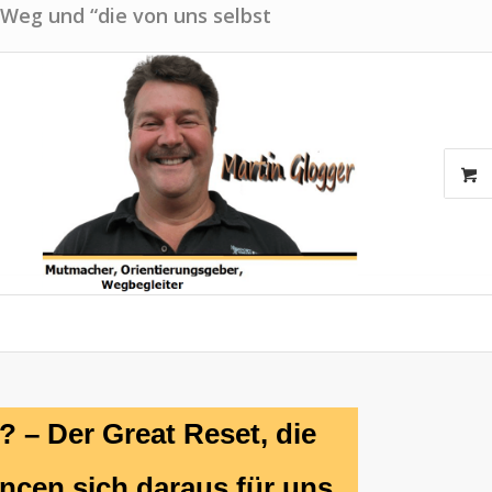
 Weg und “die von uns selbst
 – Der Great Reset, die
ncen sich daraus für uns