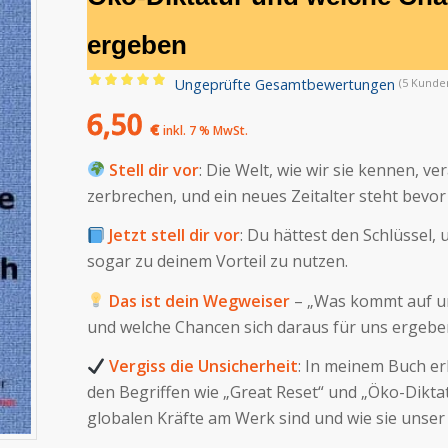
ergeben
Ungeprüfte Gesamtbewertungen
(
5
Kunden
Bewertet
6,50
mit
5.00
€
inkl. 7 % MwSt.
von 5,
Stell dir vor
: Die Welt, wie wir sie kennen, ve
basierend
zerbrechen, und ein neues Zeitalter steht bevor
auf
4
Kundenbewertungen
Jetzt stell dir vor
: Du hättest den Schlüssel
sogar zu deinem Vorteil zu nutzen.
Das ist dein Wegweiser
– „Was kommt auf un
und welche Chancen sich daraus für uns ergebe
Vergiss die Unsicherheit
: In meinem Buch erk
den Begriffen wie „Great Reset“ und „Öko-Diktat
globalen Kräfte am Werk sind und wie sie unser