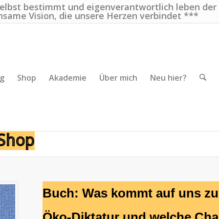
selbst bestimmt und eigenverantwortlich leben der
nsame Vision, die unsere Herzen verbindet ***
ng
Shop
Akademie
Über mich
Neu hier?
Shop
Buch: Was kommt auf uns zu?
Öko-Diktatur und welche Cha