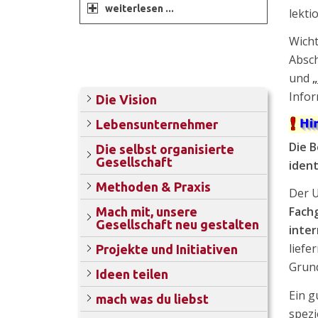
weiterlesen ...
lekti
Wicht
Absc
und
„
Infor
Die Vision
Lebensunternehmer
Die B
Die selbst organisierte
Gesellschaft
iden
Methoden & Praxis
Der U
Fachg
Mach mit, unsere
Gesellschaft neu gestalten
inte
liefe
Projekte und Initiativen
Grund
Ideen teilen
Ein g
mach was du liebst
spezi