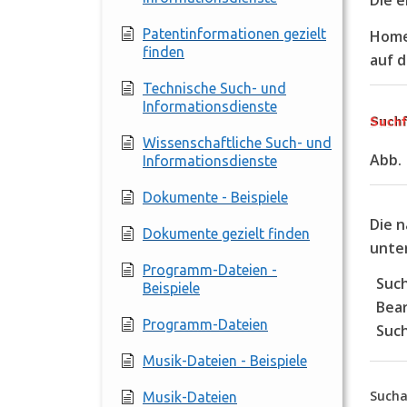
Die e
Patentinformationen gezielt
Home-
finden
auf 
Technische Such- und
Informationsdienste
Wissenschaftliche Such- und
Abb.
Informationsdienste
Dokumente - Beispiele
Die 
Dokumente gezielt finden
unter
Programm-Dateien -
Suc
Beispiele
Bea
Programm-Dateien
Suc
Musik-Dateien - Beispiele
Such
Musik-Dateien