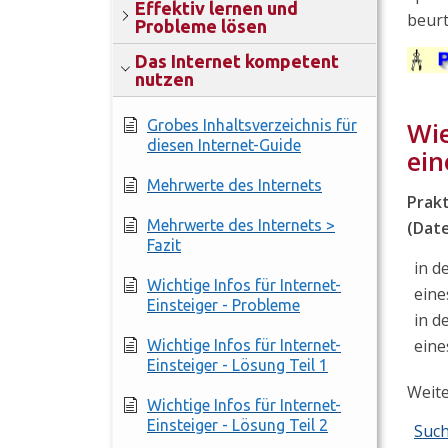
Effektiv lernen und
beurt
Probleme lösen
Das Internet kompetent
nutzen
Wie
Grobes Inhaltsverzeichnis für
diesen Internet-Guide
ein
Mehrwerte des Internets
Prakt
Mehrwerte des Internets >
(Date
Fazit
in d
Wichtige Infos für Internet-
eine
Einsteiger - Probleme
in d
eine
Wichtige Infos für Internet-
Einsteiger - Lösung Teil 1
Weite
Wichtige Infos für Internet-
Einsteiger - Lösung Teil 2
Such