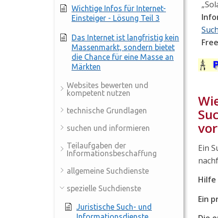
„Sol
Wichtige Infos für Internet-
Inf
Einsteiger - Lösung Teil 3
Suc
Das Internet ist langfristig kein
Fre
Massenmarkt, sondern bietet
die Chance für eine Masse an
Märkten
Websites bewerten und
kompetent nutzen
Wie
Suc
technische Grundlagen
vor
suchen und informieren
Teilaufgaben der
Ein S
Informationsbeschaffung
nachf
allgemeine Suchdienste
Hilfe
spezielle Suchdienste
Ein p
Juristische Such- und
Informationsdienste