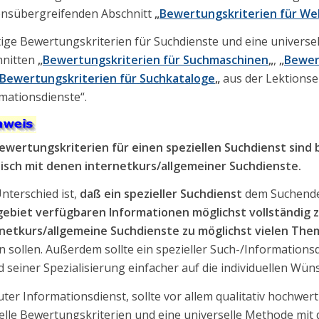
onsübergreifenden Abschnitt
„
Bewertungskriterien für We
ige Bewertungskriterien für Suchdienste und eine universe
hnitten
„
Bewertungskriterien für Suchmaschinen
„
,
„
Bewer
Bewertungskriterien für Suchkataloge
„
aus der Lektionse
mationsdienste“.
ewertungskriterien für einen speziellen Suchdienst sind 
tisch mit denen internetkurs/allgemeiner Suchdienste.
nterschied ist,
daß ein spezieller Suchdienst
dem Suchend
ebiet verfügbaren Informationen möglichst vollständig z
rnetkurs/allgemeine Suchdienste zu möglichst vielen Th
rn sollen. Außerdem sollte ein spezieller Such-/Informations
 seiner Spezialisierung einfacher auf die individuellen Wü
uter Informationsdienst, sollte vor allem qualitativ hochwe
elle Bewertungskriterien und eine universelle Methode mit d