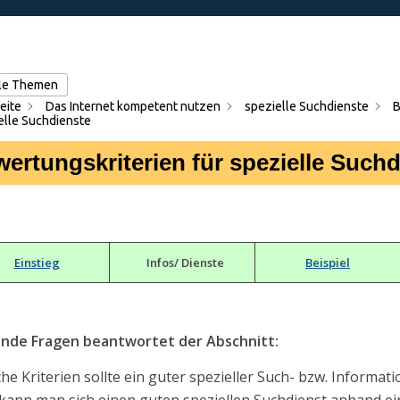
lle Themen
eite
Das Internet kompetent nutzen
spezielle Suchdienste
B
elle Suchdienste
ertungskriterien für spezielle Suchd
Einstieg
Infos/ Dienste
Beispiel
ende Fragen beantwortet der Abschnitt:
he Kriterien sollte ein guter spezieller Such- bzw. Informati
kann man sich einen guten speziellen Suchdienst anhand ein