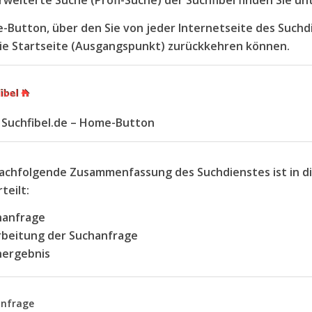
rweiterte Suche (Profi-Suche) der Suchfibel finden Sie un
Button, über den Sie von jeder Internetseite des Suchdie
die Startseite (Ausgangspunkt) zurückkehren können.
 Suchfibel.de – Home-Button
nachfolgende Zusammenfassung des Suchdienstes ist in d
teilt:
hanfrage
rbeitung der Suchanfrage
hergebnis
anfrage