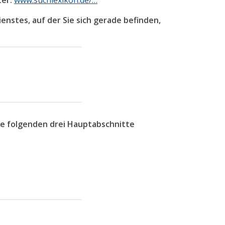
ter:
www.suchlexikon.de/…
nstes, auf der Sie sich gerade befinden,
ie folgenden drei Hauptabschnitte