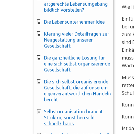
artgerechte Lebensumgebung
Wie l
bildlich vorstellen?
Einfü
Die Lebensunternehmer Idee
bei u
Klärung vieler Detailfragen zur
zum K
Neugestaltung unserer
sind 
Gesellschaft
Einkä
müss
Die ganzheitliche Lösung für
eine sich selbst organisierende
Wach
Gesellschaft
Müsst
Die sich selbst organisierende
rette
Gesellschaft, die auf unserem
Schu
eigenverantwortlichen Handeln
beruht
Konnt
Selbstorganisation braucht
Konnt
Struktur, sonst herrscht
schnell Chaos
Ist d