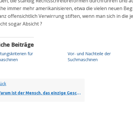
en, die ständig Rechtsschreibreformen durchführen und au
he immer mehr amerikanisieren, etwa die vielen neuen Begri
anz offensichtlich Verwirrung stiften, wenn man sich in die j
eicht sogar Absicht ?
iche Beiträge
ungskriterien für
Vor- und Nachteile der
aschinen
Suchmaschinen
ück
m ist der Mensch, das einzige Geschöpf, dass die Natur in ihrer Schönheit und Vielfalt wahrnehmen kann ?