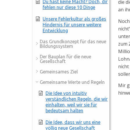
Du hast keine Macht? Doch, dir
die d
fehlen nur diese 10 Dinge
an i
Unsere Fehlerkultur als großes
Noch 
Hindernis für unsere weitere
nicht
Entwicklung
unter
Das Grundkonzept für das neue
zum Z
Bildungssystem
Milli
Der Bauplan für die neue
Lohna
Gesellschaft
nicht
Gemeinsames Ziel
solle
Gemeinsame Werte und Regeln
Mir g
hinw
Die Idee von intuitiv
verständlichen Regeln, die wir
einhalten, weil wir sie für
bedeutsam halten
Die Idee, dass wir uns eine
völlig neue Gesellschaft