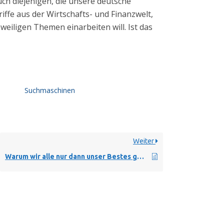
ch diejenigen, die unsere deutsche
ffe aus der Wirtschafts- und Finanzwelt,
eweiligen Themen einarbeiten will. Ist das
Suchmaschinen
Weiter
Warum wir alle nur dann unser Bestes geben können, wenn wir nicht mehr tolerant sind ?