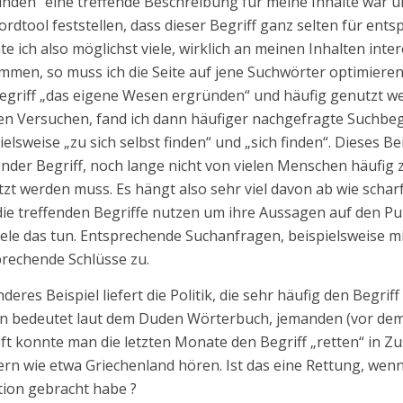
nden“ eine treffende Beschreibung für meine Inhalte war 
rdtool feststellen, dass dieser Begriff ganz selten für en
e ich also möglichst viele, wirklich an meinen Inhalten inte
men, so muss ich die Seite auf jene Suchwörter optimieren
egriff „das eigene Wesen ergründen“ und häufig genutzt w
en Versuchen, fand ich dann häufiger nachgefragte Suchbeg
ielsweise „zu sich selbst finden“ und „sich finden“. Dieses Bei
ender Begriff, noch lange nicht von vielen Menschen häufig 
zt werden muss. Es hängt also sehr viel davon ab wie schar
die treffenden Begriffe nutzen um ihre Aussagen auf den P
iele das tun. Entsprechende Suchanfragen, beispielsweise m
rechende Schlüsse zu.
nderes Beispiel liefert die Politik, die sehr häufig den Begri
en bedeutet laut dem Duden Wörterbuch, jemanden (vor de
ft konnte man die letzten Monate den Begriff „retten“ in
rn wie etwa Griechenland hören. Ist das eine Rettung, wenn 
tion gebracht habe ?