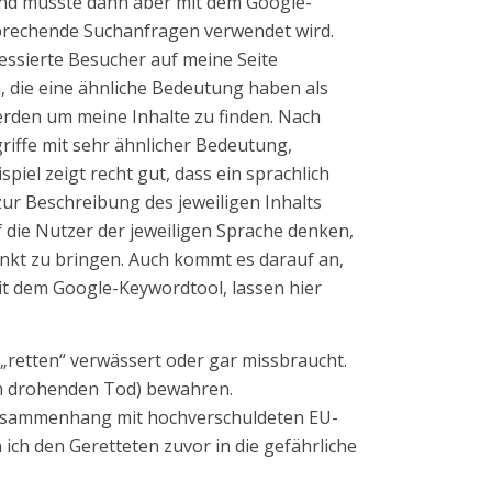
und musste dann aber mit dem Google-
tsprechende Suchanfragen verwendet wird.
ressierte Besucher auf meine Seite
, die eine ähnliche Bedeutung haben als
erden um meine Inhalte zu finden. Nach
riffe mit sehr ähnlicher Bedeutung,
spiel zeigt recht gut, dass ein sprachlich
zur Beschreibung des jeweiligen Inhalts
f die Nutzer der jeweiligen Sprache denken,
unkt zu bringen. Auch kommt es darauf an,
it dem Google-Keywordtool, lassen hier
ff „retten“ verwässert oder gar missbraucht.
m drohenden Tod) bewahren.
 Zusammenhang mit hochverschuldeten EU-
ich den Geretteten zuvor in die gefährliche