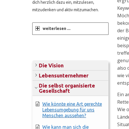
ergrü
dich herzlich dazu ein, mitzulesen,
Keywo
mitzudenken und aktiv mitzumachen.
Möcht
bekom
weiterlesen ...
der B
einig
beisp
treff
genut
Die Vision
also 
wie v
Lebensunternehmer
entsp
Die selbst organisierte
Gesellschaft
Ein a
Rett
Wie könnte eine Art gerechte
Wie o
Lebensumgebung für uns
Menschen aussehen?
Lände
Situa
Wie kann man sich die