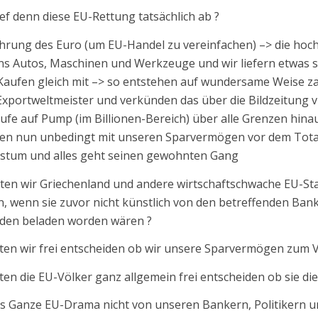
ief denn diese EU-Rettung tatsächlich ab ?
hrung des Euro (um EU-Handel zu vereinfachen) –> die hoc
ns Autos, Maschinen und Werkzeuge und wir liefern etwas 
aufen gleich mit –> so entstehen auf wundersame Weise zah
Exportweltmeister und verkünden das über die Bildzeitung vie
ufe auf Pump (im Billionen-Bereich) über alle Grenzen hin
en nun unbedingt mit unseren Sparvermögen vor dem Total
stum und alles geht seinen gewohnten Gang
en wir Griechenland und andere wirtschaftschwache EU-St
n, wenn sie zuvor nicht künstlich von den betreffenden Ban
lden beladen worden wären ?
en wir frei entscheiden ob wir unsere Sparvermögen zum 
en die EU-Völker ganz allgemein frei entscheiden ob sie d
as Ganze EU-Drama nicht von unseren Bankern, Politikern 