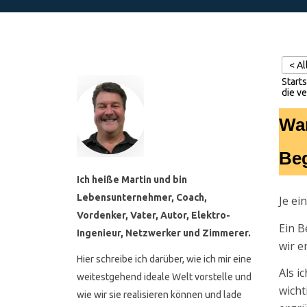
< A
Starts
die v
War
Beg
Ich heiße Martin und bin
Lebensunternehmer, Coach,
Je ei
Vordenker, Vater, Autor, Elektro-
Ein B
Ingenieur, Netzwerker und Zimmerer.
wir e
Hier schreibe ich darüber, wie ich mir eine
Als i
weitestgehend ideale Welt vorstelle und
wicht
wie wir sie realisieren können und lade