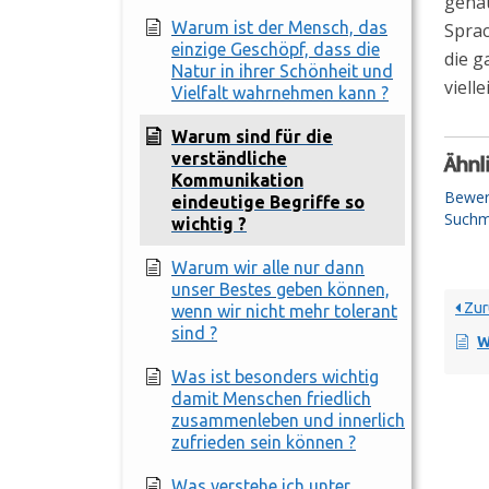
genau
Warum ist der Mensch, das
Sprac
einzige Geschöpf, dass die
die g
Natur in ihrer Schönheit und
viell
Vielfalt wahrnehmen kann ?
Warum sind für die
verständliche
Ähnl
Kommunikation
Bewert
eindeutige Begriffe so
Suchm
wichtig ?
Warum wir alle nur dann
unser Bestes geben können,
Zur
wenn wir nicht mehr tolerant
sind ?
Waru
Was ist besonders wichtig
damit Menschen friedlich
zusammenleben und innerlich
zufrieden sein können ?
Was verstehe ich unter