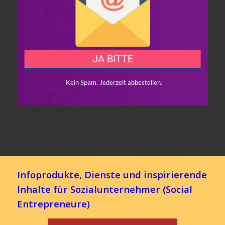
Infoprodukte, Dienste und inspirierende
Inhalte für Sozialunternehmer (Social
Entrepreneure)