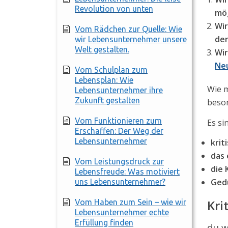
Revolution von unten
mög
Wir
Vom Rädchen zur Quelle: Wie
de
wir Lebensunternehmer unsere
Welt gestalten.
Wir
Neu
Vom Schulplan zum
Lebensplan: Wie
Wie m
Lebensunternehmer ihre
Zukunft gestalten
beso
Vom Funktionieren zum
Es si
Erschaffen: Der Weg der
Lebensunternehmer
krit
das 
Vom Leistungsdruck zur
die 
Lebensfreude: Was motiviert
Ged
uns Lebensunternehmer?
Kri
Vom Haben zum Sein – wie wir
Lebensunternehmer echte
Erfüllung finden
du w