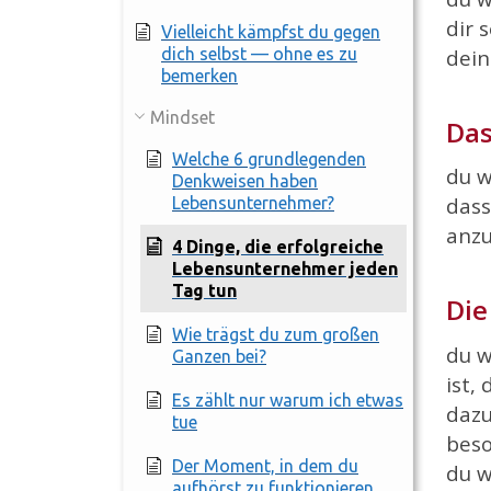
dir 
Vielleicht kämpfst du gegen
dich selbst — ohne es zu
dein
bemerken
Mindset
Das
Welche 6 grundlegenden
du w
Denkweisen haben
dass
Lebensunternehmer?
anzu
4 Dinge, die erfolgreiche
Lebensunternehmer jeden
Tag tun
Die
Wie trägst du zum großen
du w
Ganzen bei?
ist,
Es zählt nur warum ich etwas
dazu
tue
beso
Der Moment, in dem du
du w
aufhörst zu funktionieren