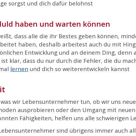
lge sorgst und dich dafür belohnst
uld haben und warten k
önnen
eißt, da
ss alle die ihr Bestes geben können, mi
beitet haben, deshalb arbeitest auch du mit Hin
önlichen Entwicklung und an deinem Ding, denn alle
r ist klar, dass du nur durch die Fehler, die du mac
imal
lernen
und dich so weiterentwickeln kannst
it
 was wir Lebensunternehmer tun, ob wir uns neu
oden ausprobieren oder den Umgang mit neuen W
nnten Fähigkeiten, helfen uns alle schwierigen L
 Lebensunternehmer sind
übrigens immer auch al