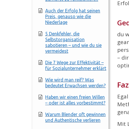
Erfo
Auch der Erfolg hat seinen
Preis, genauso wie die
Ged
Niederlage
du w
5 Denkfehler, die
Selbstorganisation
gear
sabotieren – und wie du sie
pers
vermeidest
– di
Die 7 Wege zur Effektivität –
opt
für Sozialunternehmer erklärt
Wie wird man reif? Was
Faz
bedeutet Erwachsen werden?
Egal
Haben wir einen freien Willen
– oder ist alles vorbestimmt?
Meth
gena
Warum Blender oft gewinnen
und Authentische verlieren
Mit