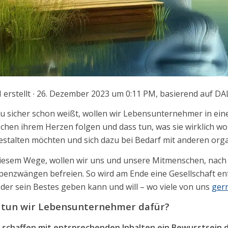
 erstellt
∙ 26. Dezember 2023 um 0:11 PM, basierend auf DAL
u sicher schon weißt, wollen wir Lebensunternehmer in einer
hen ihrem Herzen folgen und dass tun, was sie wirklich wo
estalten möchten und sich dazu bei Bedarf mit anderen orga
iesem Wege, wollen wir uns und unsere Mitmenschen, nach u
enzwängen befreien. So wird am Ende eine Gesellschaft ents
der sein Bestes geben kann und will – wo viele von uns
gern
 tun wir Lebensunternehmer dafür?
 schaffen mit entsprechenden Inhalten ein Bewusstsein d