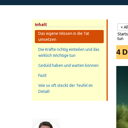
Inhalt
< A
Das eigene Wissen in die Tat
Starts
tun
umsetzen
Die Kräfte richtig einteilen und das
4 D
wirklich Wichtige tun
Geduld haben und warten können
Fazit
Wie so oft steckt der Teufel im
Detail!