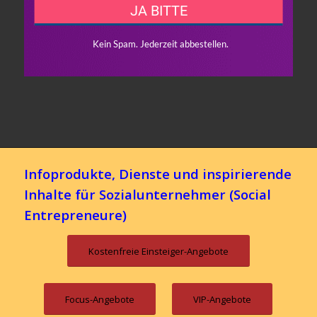
Infoprodukte, Dienste und inspirierende
Inhalte für Sozialunternehmer (Social
Entrepreneure)
Kostenfreie Einsteiger-Angebote
Focus-Angebote
VIP-Angebote