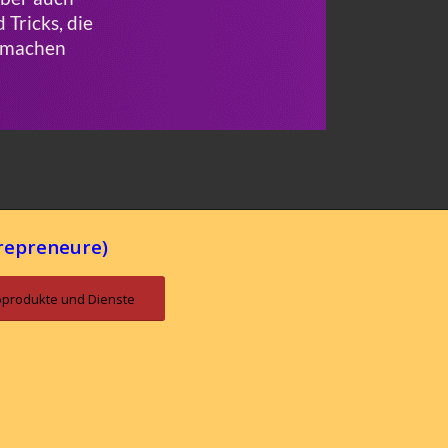
trepreneure)
foprodukte und Dienste