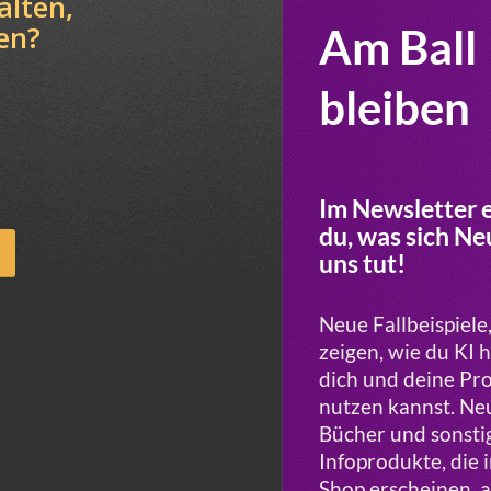
alten,
en?