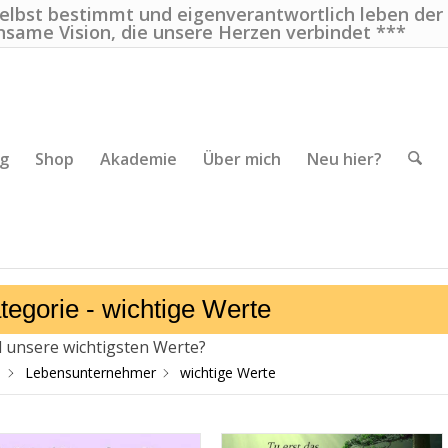
selbst bestimmt und eigenverantwortlich leben der
nsame Vision, die unsere Herzen verbindet ***
ng
Shop
Akademie
Über mich
Neu hier?
tegorie -
wichtige Werte
 unsere wichtigsten Werte?
e
Lebensunternehmer
wichtige Werte